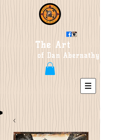
The Art
of Dan Abernathy